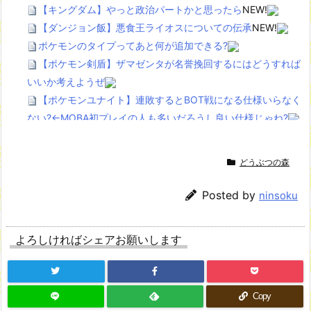
【キングダム】やっと政治パートかと思ったら
NEW!
【ダンジョン飯】悪食王ライオスについての伝承
NEW!
ポケモンのタイプってあと何が追加できる?
【ポケモン剣盾】ザマゼンタが名誉挽回するにはどうすれば
いいか考えようぜ
【ポケモンユナイト】連敗するとBOT戦になる仕様いらなく
ない?←MOBA初プレイの人も多いだろうし良い仕様じゃね?
Powered by livedoor 相互RSS
どうぶつの森
Posted by
ninsoku
よろしければシェアお願いします
Copy