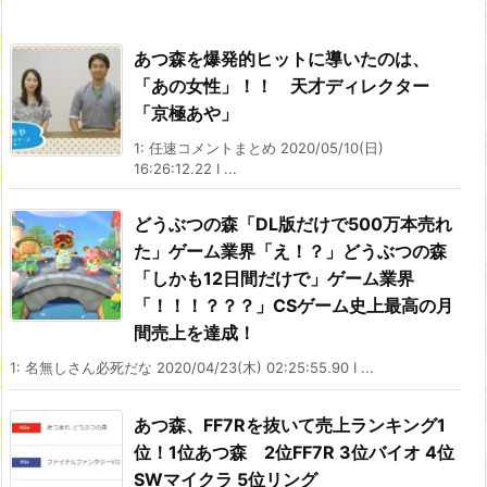
あつ森を爆発的ヒットに導いたのは、
「あの女性」！！ 天才ディレクター
「京極あや」
1: 任速コメントまとめ 2020/05/10(日)
16:26:12.22 I ...
どうぶつの森「DL版だけで500万本売れ
た」ゲーム業界「え！？」どうぶつの森
「しかも12日間だけで」ゲーム業界
「！！！？？？」CSゲーム史上最高の月
間売上を達成！
1: 名無しさん必死だな 2020/04/23(木) 02:25:55.90 I ...
あつ森、FF7Rを抜いて売上ランキング1
位！1位あつ森 2位FF7R 3位バイオ 4位
SWマイクラ 5位リング