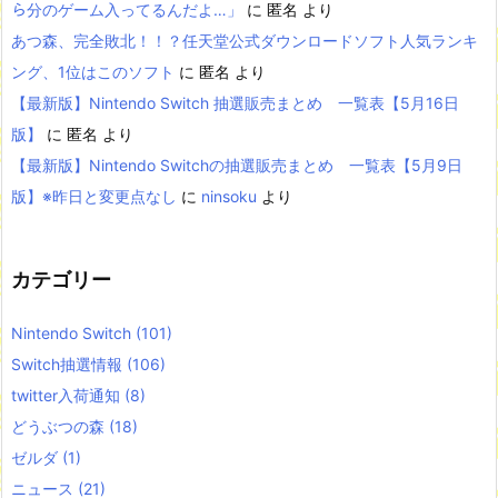
ら分のゲーム入ってるんだよ…」
に
匿名
より
あつ森、完全敗北！！？任天堂公式ダウンロードソフト人気ランキ
ング、1位はこのソフト
に
匿名
より
【最新版】Nintendo Switch 抽選販売まとめ 一覧表【5月16日
版】
に
匿名
より
【最新版】Nintendo Switchの抽選販売まとめ 一覧表【5月9日
版】※昨日と変更点なし
に
ninsoku
より
カテゴリー
Nintendo Switch
(101)
Switch抽選情報
(106)
twitter入荷通知
(8)
どうぶつの森
(18)
ゼルダ
(1)
ニュース
(21)