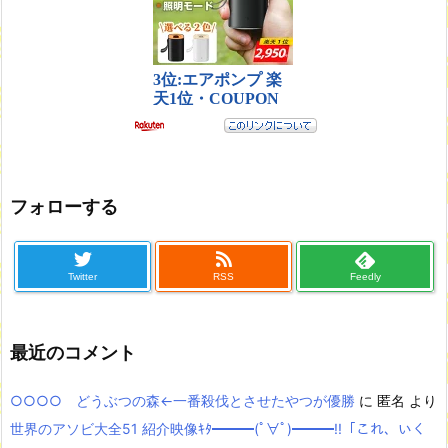
フォローする
Twitter
RSS
Feedly
最近のコメント
○○○○ どうぶつの森←一番殺伐とさせたやつが優勝
に
匿名
より
世界のアソビ大全51 紹介映像ｷﾀ━━━(ﾟ∀ﾟ)━━━!!「これ、いく