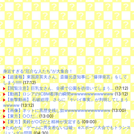
身近すぎる“厄介な人たち”が大集合！
【超速報】東国原英夫さん、斎藤元彦知事に『爆弾発言』をして
しまう!!!!!
(17:12)
【閲覧注意】巨乳女さん、全裸で公園を彷徨いてしまう…
(17:12)
【動画】ロシアのICBM着弾の瞬間wwwwwwwwwwwww
(13:12)
【衝撃動画】 石破総理、さらに『ヤバイ事実』が判明してしまう
wwwww
(13:12)
【画像】ネットに黒歴史残し奴wwwwwwwwwwwwww
(13:00)
【東方】○○だ…
(13:00)
【東方】美鈴が○○だと精神が安定する
(09:00)
たぬかな「ゲームに男女差ないは嘘」 eスポーツ大会でもトランス
ジェンダー問題
(04:30)