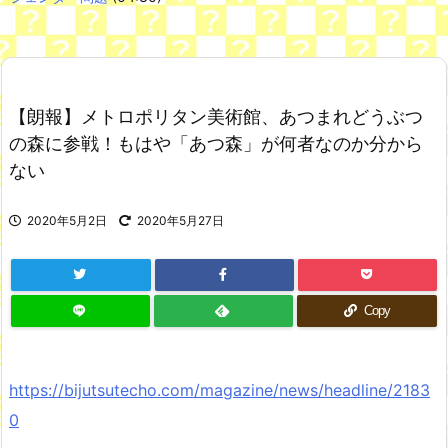
Powered by livedoor 相互RSS
知らない土地で、主婦は孤独になる
FF4とかいうカッコいい竜騎士が活躍するゲーム最高だよな
NEW!
【朗報】メトロポリタン美術館、あつまれどうぶつ
【悲報】お弁当屋さん、消費税が下がっても値段据え置き
NEW!
の森に参戦！もはや「あつ森」が何者なのか分から
ない
舌を絡ませて、唾液交換して── ちゅっちゅしながらの濃厚エッ
画像♪
すまん熊本やがコンビニに食品も水もない
2020年5月2日
2020年5月27日
韓国人「現在、日本人が苦々しい気持ちで韓国を見ている理由が
こちら…」→「相当悔しがってるだろうな…（ﾌﾞﾙﾌﾞﾙ」＝韓国の反
応
七ツ森りり ご令嬢と召使いの禁断の恋…1日だけ許された夫婦と
しての時間をひたすら愛し合う。
Copy
Powered by livedoor 相互RSS
https://bijutsutecho.com/magazine/news/headline/2183
0