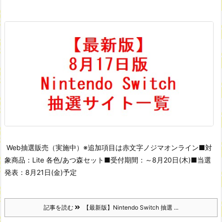
Web抽選販売（実施中）
※追加項目は赤文字
ノジマオンライン
■対
象商品：Lite 各色/あつ森セット
■受付期間：～8月20日(木)
■当選
発表：8月21日(金)予定
記事を読む
【最新版】Nintendo Switch 抽選 ...