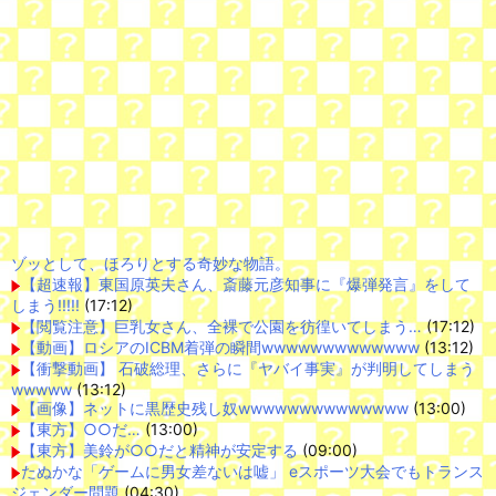
ゾッとして、ほろりとする奇妙な物語。
【超速報】東国原英夫さん、斎藤元彦知事に『爆弾発言』をして
しまう!!!!!
(17:12)
【閲覧注意】巨乳女さん、全裸で公園を彷徨いてしまう…
(17:12)
【動画】ロシアのICBM着弾の瞬間wwwwwwwwwwwww
(13:12)
【衝撃動画】 石破総理、さらに『ヤバイ事実』が判明してしまう
wwwww
(13:12)
【画像】ネットに黒歴史残し奴wwwwwwwwwwwwww
(13:00)
【東方】○○だ…
(13:00)
【東方】美鈴が○○だと精神が安定する
(09:00)
たぬかな「ゲームに男女差ないは嘘」 eスポーツ大会でもトランス
ジェンダー問題
(04:30)