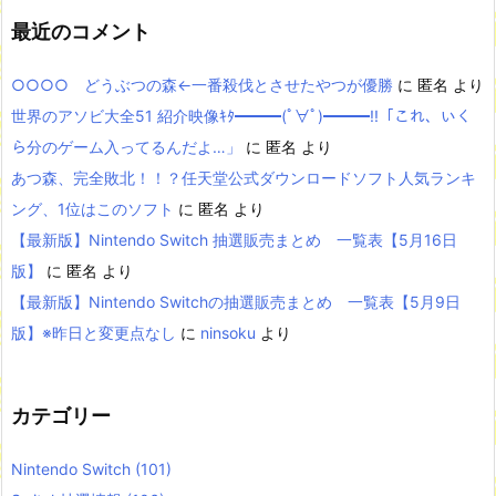
最近のコメント
○○○○ どうぶつの森←一番殺伐とさせたやつが優勝
に
匿名
より
世界のアソビ大全51 紹介映像ｷﾀ━━━(ﾟ∀ﾟ)━━━!!「これ、いく
ら分のゲーム入ってるんだよ…」
に
匿名
より
あつ森、完全敗北！！？任天堂公式ダウンロードソフト人気ランキ
ング、1位はこのソフト
に
匿名
より
【最新版】Nintendo Switch 抽選販売まとめ 一覧表【5月16日
版】
に
匿名
より
【最新版】Nintendo Switchの抽選販売まとめ 一覧表【5月9日
版】※昨日と変更点なし
に
ninsoku
より
カテゴリー
Nintendo Switch
(101)