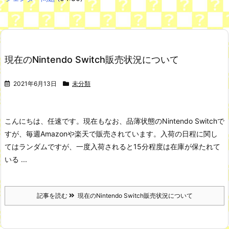
Powered by livedoor 相互RSS
三十路女子×後輩男子、近づく心とすれ違い
鋼の錬金術師のホムンクルス「ラスト」の能力ｗｗ
NEW!
現在のNintendo Switch販売状況について
スパロボ信者「Vチューバーとかいうチー牛向けコンテンツが入
ってくるのは許せない」←これ
NEW!
舌を絡ませて、唾液交換して── ちゅっちゅしながらの濃厚エッ
2021年6月13日
未分類
画像♪
すまん熊本やがコンビニに食品も水もない
韓国人「現在、日本人が苦々しい気持ちで韓国を見ている理由が
こちら…」→「相当悔しがってるだろうな…（ﾌﾞﾙﾌﾞﾙ」＝韓国の反
こんにちは、任速です。
現在もなお、品薄状態のNintendo Switchで
応
すが、毎週Amazonや楽天で販売されています。
入荷の日程に関し
七ツ森りり ご令嬢と召使いの禁断の恋…1日だけ許された夫婦と
しての時間をひたすら愛し合う。
てはランダムですが、一度入荷されると15分程度は在庫が保たれて
いる ...
Powered by livedoor 相互RSS
記事を読む
現在のNintendo Switch販売状況について