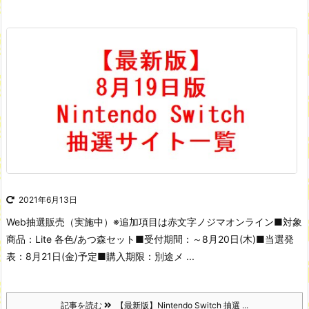
2021年6月13日
Web抽選販売（実施中）
※追加項目は赤文字
ノジマオンライン
■対象
商品：Lite 各色/あつ森セット
■受付期間：～8月20日(木)
■当選発
表：8月21日(金)予定
■購入期限：別途メ ...
記事を読む
【最新版】Nintendo Switch 抽選 ...