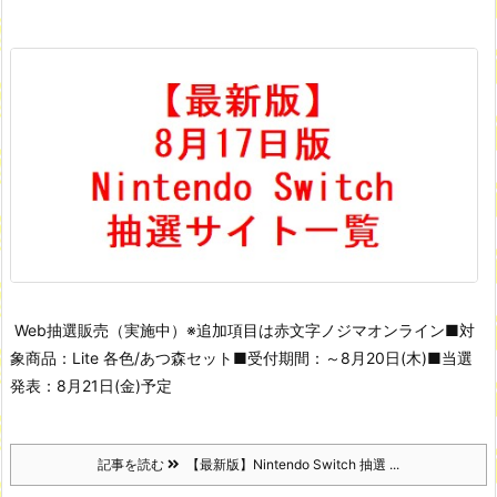
Web抽選販売（実施中）
※追加項目は赤文字
ノジマオンライン
■対
象商品：Lite 各色/あつ森セット
■受付期間：～8月20日(木)
■当選
発表：8月21日(金)予定
記事を読む
【最新版】Nintendo Switch 抽選 ...