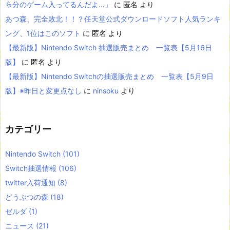
ら分のゲーム入ってるんだよ…」
に
匿名
より
あつ森、完全敗北！！？任天堂公式ダウンロードソフト人気ランキ
ング、1位はこのソフト
に
匿名
より
【最新版】Nintendo Switch 抽選販売まとめ 一覧表【5月16日
版】
に
匿名
より
【最新版】Nintendo Switchの抽選販売まとめ 一覧表【5月9日
版】※昨日と変更点なし
に
ninsoku
より
カテゴリー
Nintendo Switch
(101)
Switch抽選情報
(106)
twitter入荷通知
(8)
どうぶつの森
(18)
ゼルダ
(1)
ニュース
(21)