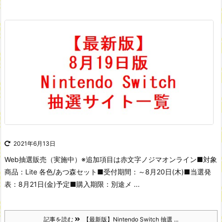
2021年6月13日
Web抽選販売（実施中）
※追加項目は赤文字
ノジマオンライン
■対象
商品：Lite 各色/あつ森セット
■受付期間：～8月20日(木)
■当選発
表：8月21日(金)予定
■購入期限：別途メ ...
記事を読む
【最新版】Nintendo Switch 抽選 ...