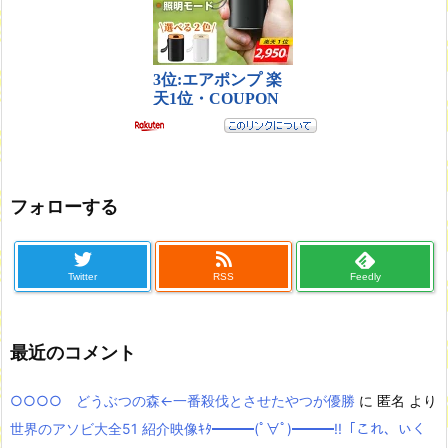
フォローする
Twitter
RSS
Feedly
最近のコメント
○○○○ どうぶつの森←一番殺伐とさせたやつが優勝
に
匿名
より
世界のアソビ大全51 紹介映像ｷﾀ━━━(ﾟ∀ﾟ)━━━!!「これ、いく