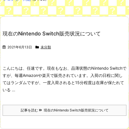
Powered by livedoor 相互RSS
成長の先で気づいた想い、不器用な大人の恋
小学校教師さん、アメリカの自ポ検知センターから警視庁に連絡
現在のNintendo Switch販売状況について
され児童ポルノ所持で逮捕 エッヂ民も逮捕されるぞ！www
NEW!
【悲報】韓国サッカー 国際試合で審判買収(性接待)をしてた模
様wwwwwwwwwwwwwwwwwwwwwwwwwwwwwwwwwwwww
2021年6月13日
未分類
wwwwwwwwwwww
NEW!
舌を絡ませて、唾液交換して── ちゅっちゅしながらの濃厚エッ
画像♪
すまん熊本やがコンビニに食品も水もない
こんにちは、任速です。
現在もなお、品薄状態のNintendo Switchで
韓国人「現在、日本人が苦々しい気持ちで韓国を見ている理由が
すが、毎週Amazonや楽天で販売されています。
入荷の日程に関し
こちら…」→「相当悔しがってるだろうな…（ﾌﾞﾙﾌﾞﾙ」＝韓国の反
応
てはランダムですが、一度入荷されると15分程度は在庫が保たれて
七ツ森りり ご令嬢と召使いの禁断の恋…1日だけ許された夫婦と
いる ...
しての時間をひたすら愛し合う。
Powered by livedoor 相互RSS
記事を読む
現在のNintendo Switch販売状況について