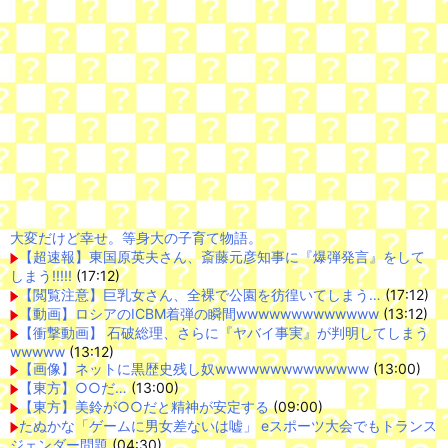
大変だけど幸せ。等身大の子育て物語。
【超速報】東国原英夫さん、斎藤元彦知事に『爆弾発言』をして
しまう!!!!!
(17:12)
【閲覧注意】巨乳女さん、全裸で公園を彷徨いてしまう…
(17:12)
【動画】ロシアのICBM着弾の瞬間wwwwwwwwwwwww
(13:12)
【衝撃動画】 石破総理、さらに『ヤバイ事実』が判明してしまう
wwwww
(13:12)
【画像】ネットに黒歴史残し奴wwwwwwwwwwwwww
(13:00)
【東方】○○だ…
(13:00)
【東方】美鈴が○○だと精神が安定する
(09:00)
たぬかな「ゲームに男女差ないは嘘」 eスポーツ大会でもトランス
ジェンダー問題
(04:30)