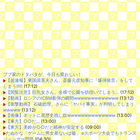
ブブ家のドタバタが、今日も愛おしい！
【超速報】東国原英夫さん、斎藤元彦知事に『爆弾発言』をして
しまう!!!!!
(17:12)
【閲覧注意】巨乳女さん、全裸で公園を彷徨いてしまう…
(17:12)
【動画】ロシアのICBM着弾の瞬間wwwwwwwwwwwww
(13:12)
【衝撃動画】 石破総理、さらに『ヤバイ事実』が判明してしまう
wwwww
(13:12)
【画像】ネットに黒歴史残し奴wwwwwwwwwwwwww
(13:00)
【東方】○○だ…
(13:00)
【東方】美鈴が○○だと精神が安定する
(09:00)
たぬかな「ゲームに男女差ないは嘘」 eスポーツ大会でもトランス
ジェンダー問題
(04:30)