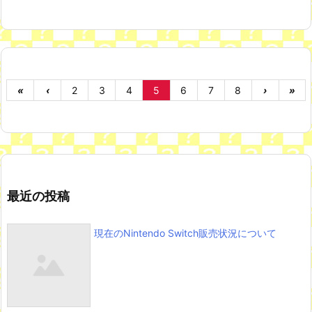
«
‹
2
3
4
5
6
7
8
›
»
最近の投稿
現在のNintendo Switch販売状況について