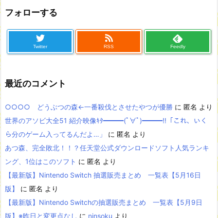
フォローする
Twitter
RSS
Feedly
最近のコメント
○○○○ どうぶつの森←一番殺伐とさせたやつが優勝
に
匿名
より
世界のアソビ大全51 紹介映像ｷﾀ━━━(ﾟ∀ﾟ)━━━!!「これ、いく
ら分のゲーム入ってるんだよ…」
に
匿名
より
あつ森、完全敗北！！？任天堂公式ダウンロードソフト人気ランキ
ング、1位はこのソフト
に
匿名
より
【最新版】Nintendo Switch 抽選販売まとめ 一覧表【5月16日
版】
に
匿名
より
【最新版】Nintendo Switchの抽選販売まとめ 一覧表【5月9日
版】※昨日と変更点なし
に
ninsoku
より