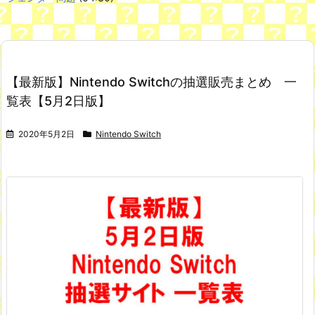
Powered by livedoor 相互RSS
ぜんぶ私が中心、そう思われたくないのに
鋼の錬金術師のホムンクルス「ラスト」の能力ｗｗ
NEW!
【最新版】Nintendo Switchの抽選販売まとめ 一
スパロボ信者「Vチューバーとかいうチー牛向けコンテンツが入
ってくるのは許せない」←これ
NEW!
覧表【5月2日版】
舌を絡ませて、唾液交換して── ちゅっちゅしながらの濃厚エッ
画像♪
すまん熊本やがコンビニに食品も水もない
2020年5月2日
Nintendo Switch
韓国人「現在、日本人が苦々しい気持ちで韓国を見ている理由が
こちら…」→「相当悔しがってるだろうな…（ﾌﾞﾙﾌﾞﾙ」＝韓国の反
応
七ツ森りり ご令嬢と召使いの禁断の恋…1日だけ許された夫婦と
しての時間をひたすら愛し合う。
Powered by livedoor 相互RSS