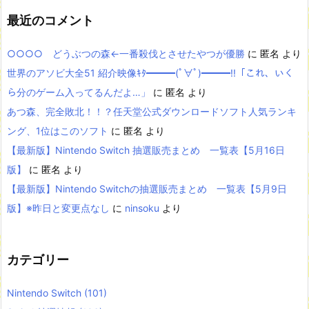
最近のコメント
○○○○ どうぶつの森←一番殺伐とさせたやつが優勝
に
匿名
より
世界のアソビ大全51 紹介映像ｷﾀ━━━(ﾟ∀ﾟ)━━━!!「これ、いく
ら分のゲーム入ってるんだよ…」
に
匿名
より
あつ森、完全敗北！！？任天堂公式ダウンロードソフト人気ランキ
ング、1位はこのソフト
に
匿名
より
【最新版】Nintendo Switch 抽選販売まとめ 一覧表【5月16日
版】
に
匿名
より
【最新版】Nintendo Switchの抽選販売まとめ 一覧表【5月9日
版】※昨日と変更点なし
に
ninsoku
より
カテゴリー
Nintendo Switch
(101)