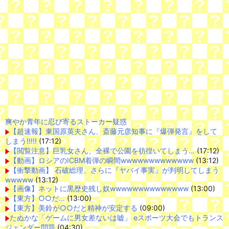
爽やか青年に忍び寄るストーカー疑惑
【超速報】東国原英夫さん、斎藤元彦知事に『爆弾発言』をして
しまう!!!!!
(17:12)
【閲覧注意】巨乳女さん、全裸で公園を彷徨いてしまう…
(17:12)
【動画】ロシアのICBM着弾の瞬間wwwwwwwwwwwww
(13:12)
【衝撃動画】 石破総理、さらに『ヤバイ事実』が判明してしまう
wwwww
(13:12)
【画像】ネットに黒歴史残し奴wwwwwwwwwwwwww
(13:00)
【東方】○○だ…
(13:00)
【東方】美鈴が○○だと精神が安定する
(09:00)
たぬかな「ゲームに男女差ないは嘘」 eスポーツ大会でもトランス
ジェンダー問題
(04:30)