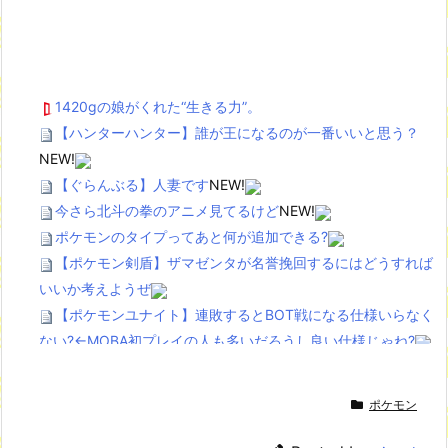
1420gの娘がくれた“生きる力”。
【ハンターハンター】誰が王になるのが一番いいと思う？
NEW!
【ぐらんぶる】人妻です
NEW!
今さら北斗の拳のアニメ見てるけど
NEW!
ポケモンのタイプってあと何が追加できる?
【ポケモン剣盾】ザマゼンタが名誉挽回するにはどうすれば
いいか考えようぜ
【ポケモンユナイト】連敗するとBOT戦になる仕様いらなく
ない?←MOBA初プレイの人も多いだろうし良い仕様じゃね?
Powered by livedoor 相互RSS
ポケモン