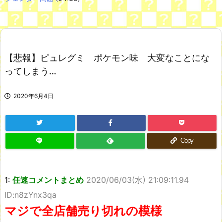
Powered by livedoor 相互RSS
それは純愛か、それともストーカー疑惑か
小学校教師さん、アメリカの自ポ検知センターから警視庁に連絡
【悲報】ピュレグミ ポケモン味 大変なことにな
され児童ポルノ所持で逮捕 エッヂ民も逮捕されるぞ！www
NEW!
【悲報】韓国サッカー 国際試合で審判買収(性接待)をしてた模
ってしまう…
様wwwwwwwwwwwwwwwwwwwwwwwwwwwwwwwwwwwww
wwwwwwwwwwww
NEW!
舌を絡ませて、唾液交換して── ちゅっちゅしながらの濃厚エッ
2020年6月4日
画像♪
すまん熊本やがコンビニに食品も水もない
韓国人「現在、日本人が苦々しい気持ちで韓国を見ている理由が
こちら…」→「相当悔しがってるだろうな…（ﾌﾞﾙﾌﾞﾙ」＝韓国の反
Copy
応
七ツ森りり ご令嬢と召使いの禁断の恋…1日だけ許された夫婦と
しての時間をひたすら愛し合う。
1:
任速コメントまとめ
2020/06/03(水) 21:09:11.94
Powered by livedoor 相互RSS
ID:n8zYnx3qa
マジで全店舗売り切れの模様