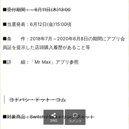
■受付期間：～6月11日(木)13:00
■当選発表：6月12日(金)15:00頃
■条 件：2018年7月～2020年6月8日の期間にアプリ会
員証を提示した店頭購入履歴があること等
■詳 細：「Mr Max」アプリ参照
ヨドバシ・ドット・コム
■対象商品：Switch / Lite / リングフィット
SNS
コメント