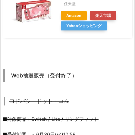
任天堂
Amazon
楽天市場
Yahooショッピング
Web抽選販売（受付終了）
ヨドバシ・ドット・コム
■対象商品：Switch / Lite / リングフィット
■受付期間：～6月30日(火)10:59