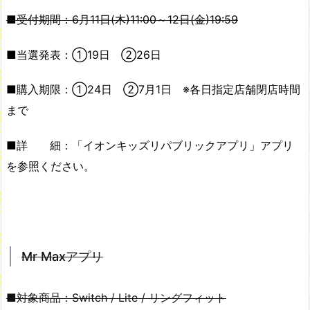
■受付期間：6月11日(木)11:00～12日(金)19:59
■当選発表：①19日 ②26日
■購入期限：①24日 ②7月1日 ※各日指定店舗閉店時間
まで
■詳 細：「イオンキッズリパブリックアプリ」アプリ
を参照ください。
Mr Maxアプリ
■対象商品：Switch / Lite / リングフィット