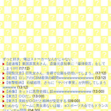
ずっと好き。俺はストーカーなんかじゃない。
【超速報】東国原英夫さん、斎藤元彦知事に『爆弾発言』をして
しまう!!!!!
(17:12)
【閲覧注意】巨乳女さん、全裸で公園を彷徨いてしまう…
(17:12)
【動画】ロシアのICBM着弾の瞬間wwwwwwwwwwwww
(13:12)
【衝撃動画】 石破総理、さらに『ヤバイ事実』が判明してしまう
wwwww
(13:12)
【画像】ネットに黒歴史残し奴wwwwwwwwwwwwww
(13:00)
【東方】○○だ…
(13:00)
【東方】美鈴が○○だと精神が安定する
(09:00)
たぬかな「ゲームに男女差ないは嘘」 eスポーツ大会でもトランス
ジェンダー問題
(04:30)