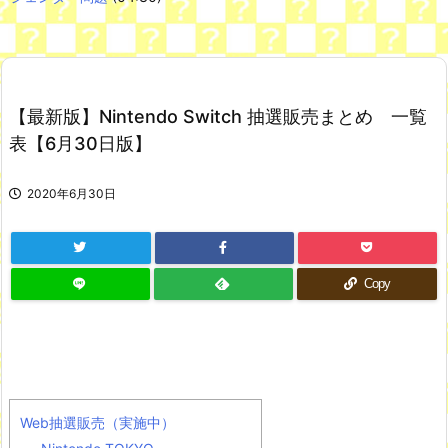
Powered by livedoor 相互RSS
三十路女子×後輩男子、近づく心とすれ違い
パ・リーグ直近10年の優勝球団WMWMWWMWMWM
NEW!
【最新版】Nintendo Switch 抽選販売まとめ 一覧
【悲報】ピカチュウが大量に半額
NEW!
舌を絡ませて、唾液交換して── ちゅっちゅしながらの濃厚エッ
表【6月30日版】
画像♪
すまん熊本やがコンビニに食品も水もない
韓国人「現在、日本人が苦々しい気持ちで韓国を見ている理由が
2020年6月30日
こちら…」→「相当悔しがってるだろうな…（ﾌﾞﾙﾌﾞﾙ」＝韓国の反
応
七ツ森りり ご令嬢と召使いの禁断の恋…1日だけ許された夫婦と
しての時間をひたすら愛し合う。
Copy
Powered by livedoor 相互RSS
Web抽選販売（実施中）