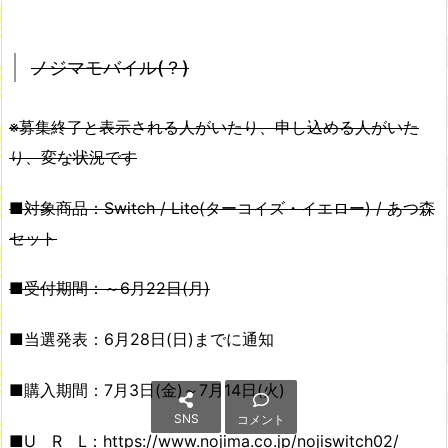
ノジマモバイル(？)
※募集終了と表示される人がいたり、申し込める人がいた
り、変な状況です
■対象商品：Switch / Lite(ターコイズ・イエロー) / あつ森
セット
■受付期間：～6月22日(月)
■当選発表：6月28日(日)までに通知
■購入期間：7月3日(金)～7月14日(火)
SNS
コメント
■U R L：
https://www.nojima.co.jp/nojiswitch02/