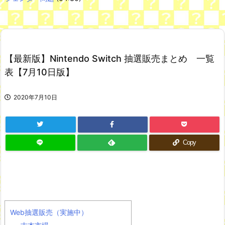
Powered by livedoor 相互RSS
ブブ家のドタバタが、今日も愛おしい！
AIさん、ドラクエ6を理想的にアニメ化してしまう
NEW!
【最新版】Nintendo Switch 抽選販売まとめ 一覧
【動画】移民受け入れ派のパヨおば、自分の家に来られたら全力
で拒否るｗｗｗｗｗｗｗｗｗｗｗｗ
NEW!
表【7月10日版】
舌を絡ませて、唾液交換して── ちゅっちゅしながらの濃厚エッ
画像♪
すまん熊本やがコンビニに食品も水もない
2020年7月10日
韓国人「現在、日本人が苦々しい気持ちで韓国を見ている理由が
こちら…」→「相当悔しがってるだろうな…（ﾌﾞﾙﾌﾞﾙ」＝韓国の反
応
七ツ森りり ご令嬢と召使いの禁断の恋…1日だけ許された夫婦と
Copy
しての時間をひたすら愛し合う。
Powered by livedoor 相互RSS
Web抽選販売（実施中）