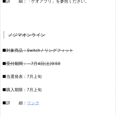
■詳 細：「ゲオアプリ」を参照ください。
ノジマオンライン
■対象商品：Switch / リングフィット
■受付期間：～7月4日(土)9:59
■当選発表：7月上旬
■購入期限：7月上旬
■詳 細：
リンク