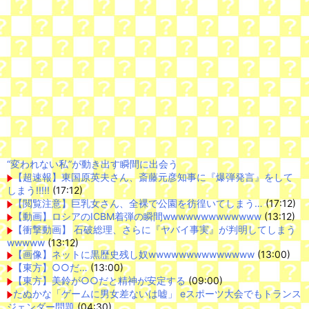
“変われない私”が動き出す瞬間に出会う
【超速報】東国原英夫さん、斎藤元彦知事に『爆弾発言』をして
しまう!!!!!
(17:12)
【閲覧注意】巨乳女さん、全裸で公園を彷徨いてしまう…
(17:12)
【動画】ロシアのICBM着弾の瞬間wwwwwwwwwwwww
(13:12)
【衝撃動画】 石破総理、さらに『ヤバイ事実』が判明してしまう
wwwww
(13:12)
【画像】ネットに黒歴史残し奴wwwwwwwwwwwwww
(13:00)
【東方】○○だ…
(13:00)
【東方】美鈴が○○だと精神が安定する
(09:00)
たぬかな「ゲームに男女差ないは嘘」 eスポーツ大会でもトランス
ジェンダー問題
(04:30)