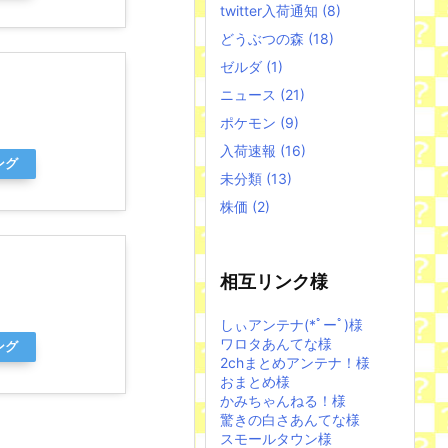
twitter入荷通知
(8)
どうぶつの森
(18)
ゼルダ
(1)
ニュース
(21)
ポケモン
(9)
入荷速報
(16)
ング
未分類
(13)
株価
(2)
相互リンク様
しぃアンテナ(*ﾟーﾟ)様
ワロタあんてな様
ング
2chまとめアンテナ！様
おまとめ様
かみちゃんねる！様
驚きの白さあんてな様
スモールタウン様