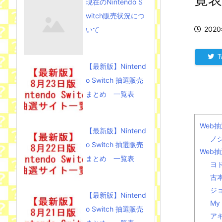
現在のNintendo S
witch販売状況につ
202
いて
Tw
【最新版】Nintend
o Switch 抽選販売
まとめ 一覧表
Web
【最新版】Nintend
ノ
o Switch 抽選販売
Web
まとめ 一覧表
ヨ
古
ジ
【最新版】Nintend
My 
o Switch 抽選販売
ア