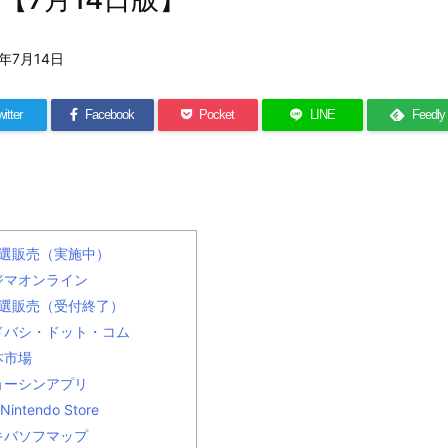
0年7月14日
itter
Facebook
Pocket
LINE
Feedly
抽選販売（実施中）
ジマオンライン
抽選販売（受付終了）
ドバシ・ドット・コム
本市場
ョーシンアプリ
Nintendo Store
キバソフマップ