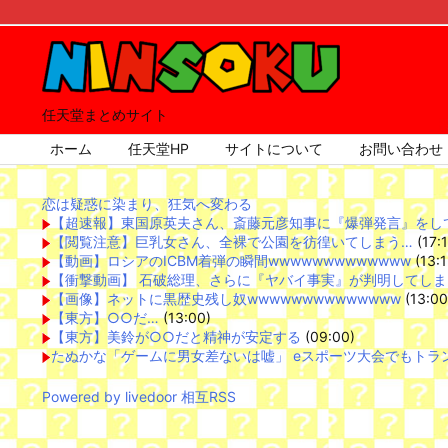
任天堂まとめサイト
ホーム
任天堂HP
サイトについて
お問い合わせ
恋は疑惑に染まり、狂気へ変わる
【超速報】東国原英夫さん、斎藤元彦知事に『爆弾発言』をしてしま
【閲覧注意】巨乳女さん、全裸で公園を彷徨いてしまう…
(17:1
【動画】ロシアのICBM着弾の瞬間wwwwwwwwwwwww
(13:1
【衝撃動画】 石破総理、さらに『ヤバイ事実』が判明してしま
【画像】ネットに黒歴史残し奴wwwwwwwwwwwwww
(13:00
【東方】○○だ…
(13:00)
【東方】美鈴が○○だと精神が安定する
(09:00)
たぬかな「ゲームに男女差ないは嘘」 eスポーツ大会でもトラ
Powered by livedoor 相互RSS