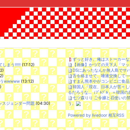
ずっと好き。俺はストーカーな
う!!!!!
(17:12)
【画像】かつての天下人「マック
2)
DSにあったなんか無人島でサ
2)
舌を絡ませて、唾液交換して─
うwwwww
(13:12)
すまん熊本やがコンビニに食品
)
韓国人「現在、日本人が苦々し
るだろうな…（ﾌﾞﾙﾌﾞﾙ」＝韓国の
七ツ森りり ご令嬢と召使いの
ンスジェンダー問題
(04:30)
う。
Powered by livedoor 相互RSS