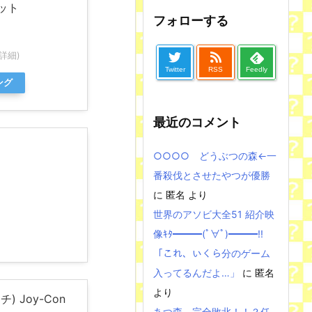
セット
フォローする
詳細)
Twitter
RSS
Feedly
ング
最近のコメント
○○○○ どうぶつの森←一
番殺伐とさせたやつが優勝
に
匿名
より
世界のアソビ大全51 紹介映
像ｷﾀ━━━(ﾟ∀ﾟ)━━━!!
「これ、いくら分のゲーム
入ってるんだよ…」
に
匿名
より
) Joy-Con
あつ森、完全敗北！！？任