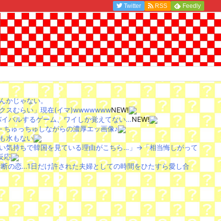
Twitter
RSS
Feedly
んかじゃない。
スむらい」現在(イマ)wwwwwww
NEW!
バイバルするゲーム、ワイしか覚えてない…
NEW!
─ ちゅっちゅしながらの濃厚エッ画像♪
も水もない
い気持ちで韓国を見ている理由がこちら…」→「相当悔しがって
反応
禁断の恋…1日だけ許された夫婦としての時間をひたすら愛し合