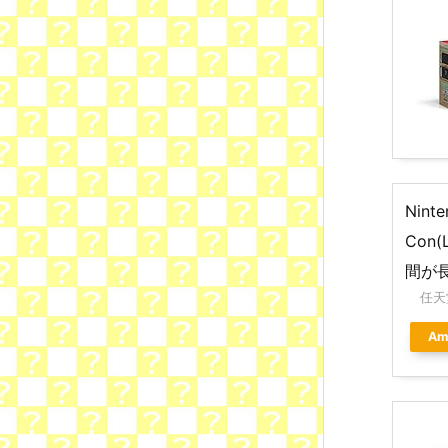
Nint
Con
間が
任天
Am