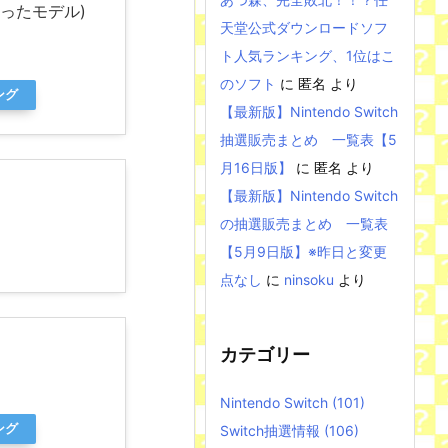
なったモデル)
天堂公式ダウンロードソフ
ト人気ランキング、1位はこ
のソフト
に
匿名
より
ング
【最新版】Nintendo Switch
抽選販売まとめ 一覧表【5
月16日版】
に
匿名
より
【最新版】Nintendo Switch
の抽選販売まとめ 一覧表
【5月9日版】※昨日と変更
点なし
に
ninsoku
より
カテゴリー
Nintendo Switch
(101)
ング
Switch抽選情報
(106)